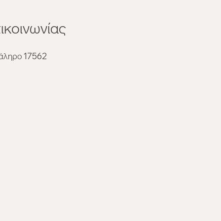
ικοινωνίας
εία αλλά ισορροπημένα:
Φάληρο 17562
πλήρες ημερήσιο πλάνο
ροφής