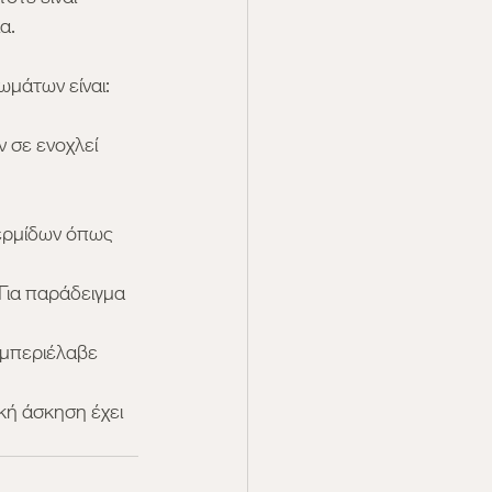
α.
μάτων είναι:
 σε ενοχλεί 
ερμίδων όπως 
Για παράδειγμα 
υμπεριέλαβε 
κή άσκηση έχει 