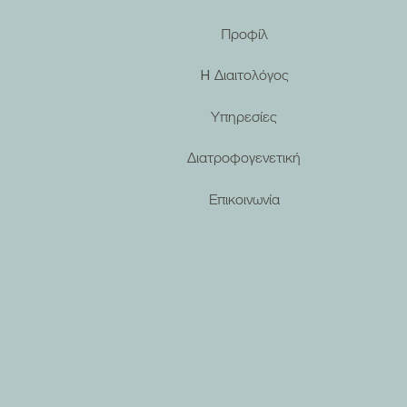
Προφίλ
H Διαιτολόγος
Τα πιο συχνά διατροφικά λάθη
Υπηρεσίες
στη νηστεία (και πώς να τα
αποφύγετε)
Διατροφογενετική
Επικοινωνία