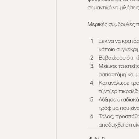
σημαντικό να μιλήσεις
Μερικές συμβουλές π
Ξεκίνα να κρατάς
κάποιο συγκεκρι
Βεβαιώσου ότι πί
Μείωσε τα επεξε
ασπαρτάμη και μα
Κατανάλωσε τροφ
τζίντζερ πικραλίδ
Αύξησε σταδιακά
τρόφιμα που είνα
Τέλος, προσπάθη
αποδειχθεί ότι εί