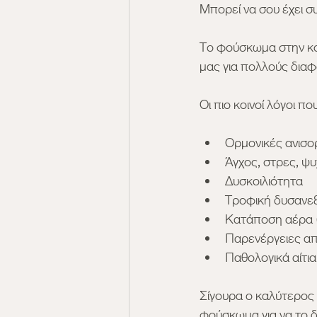
Μπορεί να σου έχει σ
Το φούσκωμα στην κοι
μας για πολλούς διαφ
Οι πιο κοινοί λόγοι πο
Ορμονικές ανισο
Άγχος, στρες, ψυ
Δυσκοιλιότητα
Τροφική δυσανεξ
Κατάποση αέρα ( 
Παρενέργειες α
Παθολογικά αίτια
Σίγουρα ο καλύτερος 
φούσκωμα για να το δ