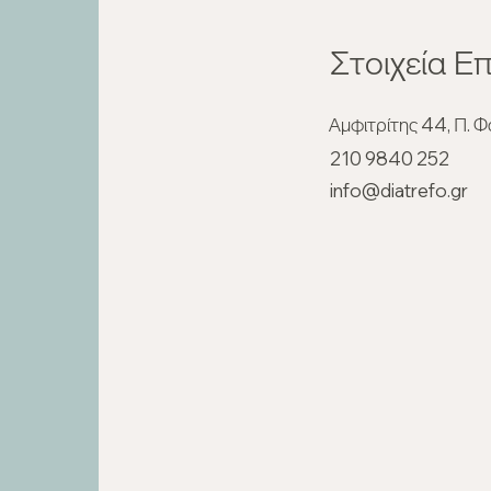
Στοιχεία Επ
Νηστεία εκτός σπιτιού: Τι να
Νηστ
Αμφιτρίτης 44, Π. 
επιλέξω όταν τρώω έξω
Ένα 
210 9840 252
διατ
info@diatrefo.gr