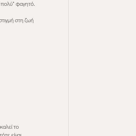
 "πολύ" φαγητό.
στιγμή στη ζωή 
καλεί το 
ότε είναι 