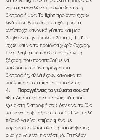
κάτι είναι light δε σημαίνει ότι μπορούμε 
να το καταναλώνουμε ελέυθερα στη 
διατροφή μας. Τα light προιόντα έχουν 
λιγότερες θερμίδες σε σχέση με τα 
αντίστοιχα κανονικά γι΄αυτό και μας 
βοηθάνε στην απώλεια βάρους. Το ίδιο 
ισχύει και για τα προιόντα χωρίς ζάχαρη. 
Είναι βοηθητικά καθώς δεν έχουν τη 
ζάχαρη, που προσπαθούμε να 
μειώσουμε σε ένα πρόγραμμα 
διατροφής, αλλά έχουν κανονικά τα 
υπόλοιπα συστατικά του προιόντος.
4.      
Παραγγέλνεις τα γεύματα σου απ’ 
έξω.
 Ακόμα και αν επιλέγεις κάτι που 
έχεις στη διατροφή σου, δεν είναι το ίδιο 
με το να το φτιάξεις στο σπίτι. Είναι πολύ 
πιθανό να είναι επιβαρυμένο με 
περισσότερι λάδι, αλάτι ή και διάφορες 
σως για να είναι πιο νόστιμό. Επιπλέον, 