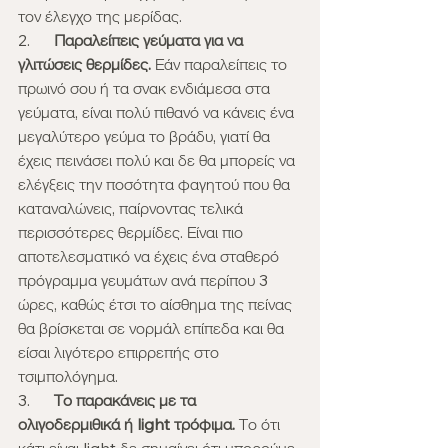
τον έλεγχο της μερίδας.
2.      
Παραλείπεις γεύματα για να 
γλιτώσεις θερμίδες.
 Εάν παραλείπεις το 
πρωινό σου ή τα σνακ ενδιάμεσα στα 
γεύματα, είναι πολύ πιθανό να κάνεις ένα 
μεγαλύτερο γεύμα το βράδυ, γιατί θα 
έχεις πεινάσει πολύ και δε θα μπορείς να 
ελέγξεις την ποσότητα φαγητού που θα 
καταναλώνεις, παίρνοντας τελικά 
περισσότερες θερμίδες. Είναι πιο 
αποτελεσματικό να έχεις ένα σταθερό 
πρόγραμμα γευμάτων ανά περίπου 3 
ώρες, καθώς έτσι το αίσθημα της πείνας 
θα βρίσκεται σε νορμάλ επίπεδα και θα 
είσαι λιγότερο επιρρεπής στο 
τσιμπολόγημα.
3.     
 Το παρακάνεις με τα 
ολιγοδερμιθικά ή light τρόφιμα.
 Το ότι 