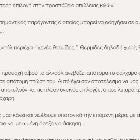
ύτερη επιλογή στην προσπάθεια απώλειας κιλών.
ς σημαντικός παράγοντας ο οποίος μπορεί να οδηγήσει σε α
 .
λκοόλ περιέχει “ κενές θερμίδες ”. Θερμίδες δηλαδή χωρίς 
ρη προσοχή αφού το αλκοόλ ανεβάζει απότομα το σάκχαρο σ
 σε απότομη πτώση του. Αυτό έχει σαν αποτέλεσμα να μας 
 αποτελούν και τις πλέον υγιεινές επιλογές, όπως λιπαρά τ
ζάχαρη.
μας κάνει και νιώθουμε υποτονικά την επόμενη μέρα, με 
ια και μειωμένη όρεξη για άσκηση .