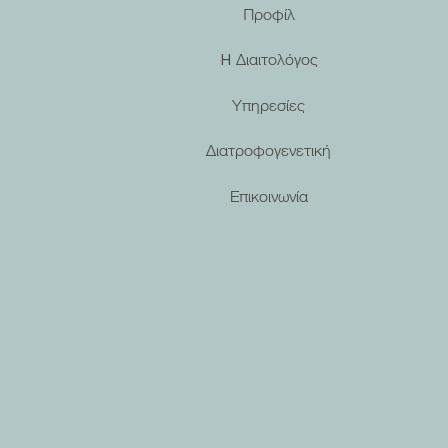
Προφίλ
H Διαιτολόγος
Τα πιο συχνά διατροφικά λάθη
Υπηρεσίες
στη νηστεία (και πώς να τα
αποφύγετε)
Διατροφογενετική
Επικοινωνία