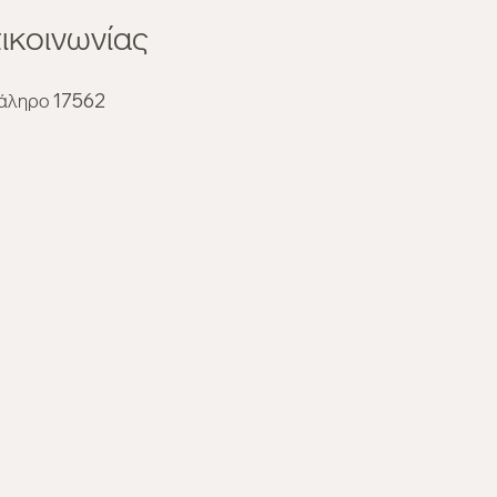
ικοινωνίας
εία αλλά ισορροπημένα:
Φάληρο 17562
πλήρες ημερήσιο πλάνο
ροφής