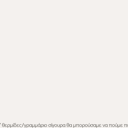
 7 θερμίδες/γραμμάριο σίγουρα θα μπορούσαμε να πούμε π