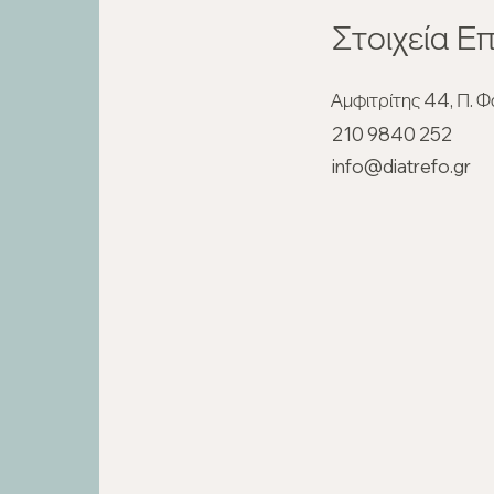
Στοιχεία Επ
Νηστεία εκτός σπιτιού: Τι να
Νηστ
Αμφιτρίτης 44, Π. 
επιλέξω όταν τρώω έξω
Ένα 
210 9840 252
διατ
info@diatrefo.gr