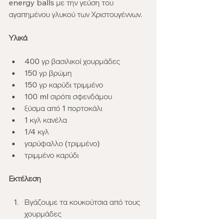
energy balls με την γεύση του 
αγαπημένου γλυκού των Χριστουγέννων.
Υλικά
400 γρ βασιλικοί χουρμάδες
150 γρ βρώμη
150 γρ καρύδι τριμμένο
100 ml σιρόπι σφενδάμου
ξύσμα από 1 πορτοκάλι
1 κγλ κανέλα
1/4 κγλ 
γαρύφαλλο (τριμμένο)
τριμμένο καρύδι
Εκτέλεση
Βγάζουμε τα κουκούτσια από τους 
χουρμάδες